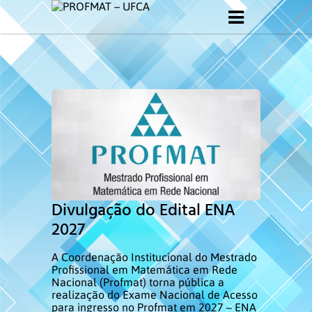
Início
Sobre o PROFMAT
Regimento do PROFMAT-UFCA
Calendário Acadêmico
PROFMAT-UFCA
Divulgação do Edital ENA
2027
Docentes
A Coordenação Institucional do Mestrado
Discentes
Profissional em Matemática em Rede
Nacional (Profmat) torna pública a
realização do Exame Nacional de Acesso
Egressos
para ingresso no Profmat em 2027 – ENA