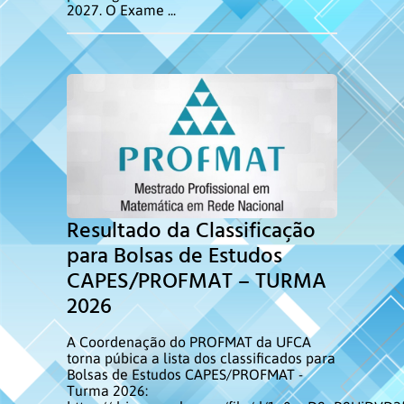
2027. O Exame ...
Defesas
Dissertações
Agenda
Videoaulas
Resultado da Classificação
para Bolsas de Estudos
Homenagem Póstuma
CAPES/PROFMAT – TURMA
2026
A Coordenação do PROFMAT da UFCA
torna púbica a lista dos classificados para
Bolsas de Estudos CAPES/PROFMAT -
Turma 2026: